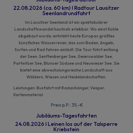
22.08.2026 (ca. 60 km)​
I
Radtour Lausitzer
Seenlandrundfahrt
Im Lausitzer Seenland ist ein spektakulärer
Landschaftswandel hautnah erlebbar. Wo einst Kohle
abgebaut wurde, entsteht heute Europas größtes
künstliches Wasserrevier, das zum Baden, Angeln,
Surfen und Rad fahren einlädt. Die Tour führt entlang
der Seen: Senftenberger See,
Geierswalder
See,
Partwitzer
See,
Blunoer
Südsee und
Neuwieser
See.
Sie
bietet eine abwechslungsreiche Landschaft aus
Wäldern, Wiesen und Heidelandschaften.
Leistungen: Busfahrt mit Radanhänger, Vesper,
Kartenmaterial
Preis p.P.: 35,-€
Jubiläums
-T
ages
fahrten
24.08.2026
I
​
Leinen los auf der Talsperre
Kriebstein