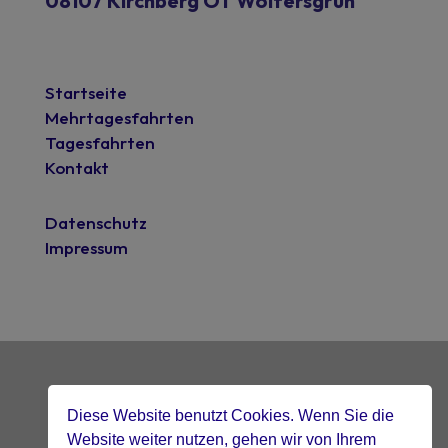
08107 Kirchberg OT Wolfersgrün
Startseite
Mehrtagesfahrten
Tagesfahrten
Kontakt
Datenschutz
Impressum
Diese Website benutzt Cookies. Wenn Sie die
mit blick fürs detail gebaut.
visible-design.de
Website weiter nutzen, gehen wir von Ihrem