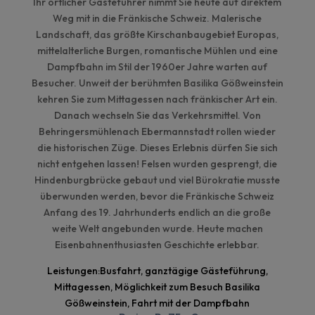
Ihr örtlicher Gäste
f
ührer nimmt Sie heute auf direktem
Weg mit in die Fränkische Schweiz. Malerische
Landschaft
,
das größte Kirschanbaugebiet Europas,
mittelalterliche Burgen, romantische Mühlen und eine
Dampfbahn im Stil der 1960er Jahre warten auf
Besucher. Unweit der berühmten Basilika
Gößweinstein
kehren Sie zum Mittagessen nach fränkischer Art ein.
Danach wechseln Sie das Verkehrsmittel. Von
Behringersmühle
nach Ebermannstadt rollen wieder
die historischen Züge. Dieses Erlebnis dürfen Sie sich
nicht entgehen lassen! Felsen wurden gesprengt, die
Hindenburgbrücke gebaut und viel Bürokratie musste
überwunden werden, bevor die Fränkische Schweiz
Anfang des 19. Jahrhunderts endlich an die große
weite Welt angebunden wurde. Heute machen
Eisenbahnenthusiasten Geschichte erlebbar.
Leistungen:
Busfahrt, ganztägige Gästeführung,
Mittagessen, Mögli
chkeit zum
Besuch Basilika
Gößweinstein, Fahrt mit der Dampfbahn