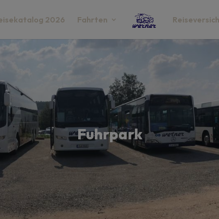
eisekatalog 2026
Fahrten
Reiseversic
Fuhrpark