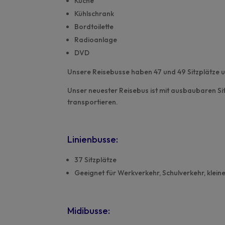
Küche
Kühlschrank
Bordtoilette
Radioanlage
DVD
Unsere Reisebusse haben 47 und 49 Sitzplätze un
Unser neuester Reisebus ist mit ausbaubaren Sit
transportieren.
Linienbusse:
37 Sitzplätze
Geeignet für Werkverkehr, Schulverkehr, klei
Midibusse: